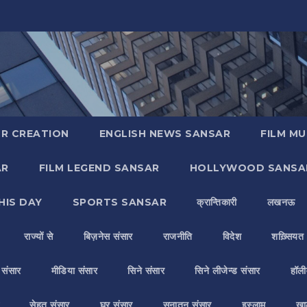
R CREATION
ENGLISH NEWS SANSAR
FILM MU
AR
FILM LEGEND SANSAR
HOLLYWOOD SANSA
HIS DAY
SPORTS SANSAR
क्रान्तिकारी
लखनऊ
राज्यों से
बिज़नेस संसार
राजनीति
विदेश
शख़्सियत
य संसार
मीडिया संसार
सिने संसार
सिने लीजेन्ड संसार
हॉली
सेहत संसार
घर संसार
सनातन संसार
इस्लाम
ख़ा