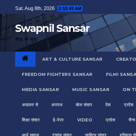
Skip
Sat. Aug 8th, 2026
2:53:44 AM
to
content
Swapnil Sansar
भीड़ से जुदा
ART & CULTURE SANSAR
CREATO
FREEDOM FIGHTERS SANSAR
FILMI SANS
MEDIA SANSAR
MUSIC SANSAR
ON T
अदालत से
अपराध
खेल संसार
देश
प्रदेश
शिक्षा संसार
ई-पेपर
VIDEO
प्रदेश
सैन्
आर्य समाज
रंगमंच संसार
साहित्य संसार
इतिहास से