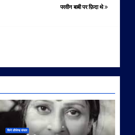
परवीन बाबी पर फ़िदा थे
सिने लीजेन्ड संसार