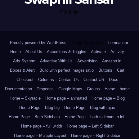
भीड़ से जुदा
Proudly powered by WordPress
|
Theme: Newsup by
Themeansar
.
Home
About Us
Accordions & Toggles
Activate
Activity
Ads System
Advertise With Us
Advertising
Amazon.in
Boxes & Alert
Build with perfect images ratio
Buttons
Cart
Checkout
Columns
Contact Us
Contact US
Docs
Documentation
Dropcaps
Google Maps
Groups
Home
home
Home – Skyracle
Home page – animated
Home page – Blog
Home Page – Blog big
Home Page – Blog with ajax
Home Page – Both Sidebars
Home Page – both sidebars in left
Home page – full width
Home page – Left Sidebar
Home page – Multiple Layout
Home page – Right Sidebar