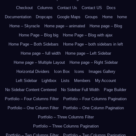
Checkout
Columns
Contact Us
Contact US
Docs
Documentation
Dropcaps
Google Maps
Groups
Home
home
Home – Skyracle
Home page – animated
Home page – Blog
Home Page – Blog big
Home Page – Blog with ajax
Home Page – Both Sidebars
Home Page – both sidebars in left
Home page – full width
Home page – Left Sidebar
Home page – Multiple Layout
Home page – Right Sidebar
Horizontal Dividers
Icon Box
Icons
Images Gallery
Left Sidebar
Lightbox
Lists
Members
My Account
No Sidebar Content Centered
No Sidebar Full Width
Page Builder
Portfolio – Four Columns Filter
Portfolio – Four Columns Pagination
Portfolio – One Column Filter
Portfolio – One Column Pagination
Portfolio – Three Columns Filter
Portfolio – Three Columns Pagination
Portfolio – Two Columns Filter
Portfolio – Two Columns Pagination