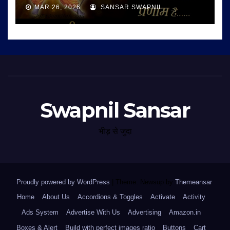
MAR 26, 2026
SANSAR SWAPNIL
Swapnil Sansar
भीड़ से जुदा
Proudly powered by WordPress
|
Theme: Newsup by
Themeansar
.
Home
About Us
Accordions & Toggles
Activate
Activity
Ads System
Advertise With Us
Advertising
Amazon.in
Boxes & Alert
Build with perfect images ratio
Buttons
Cart