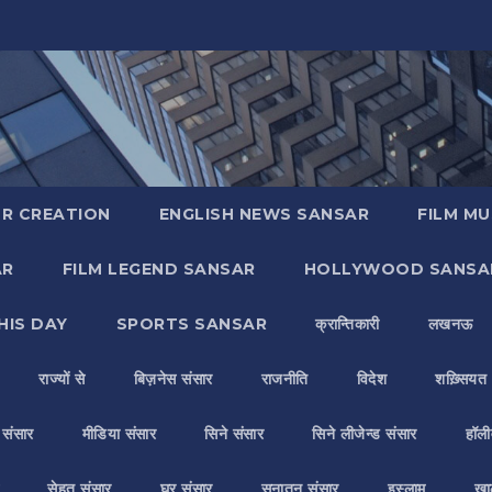
R CREATION
ENGLISH NEWS SANSAR
FILM MU
AR
FILM LEGEND SANSAR
HOLLYWOOD SANSA
HIS DAY
SPORTS SANSAR
क्रान्तिकारी
लखनऊ
राज्यों से
बिज़नेस संसार
राजनीति
विदेश
शख़्सियत
य संसार
मीडिया संसार
सिने संसार
सिने लीजेन्ड संसार
हॉली
सेहत संसार
घर संसार
सनातन संसार
इस्लाम
ख़ा