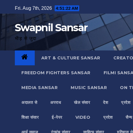
Skip
Fri. Aug 7th, 2026
4:51:23 AM
to
content
Swapnil Sansar
भीड़ से जुदा
ART & CULTURE SANSAR
CREATO
FREEDOM FIGHTERS SANSAR
FILMI SANS
MEDIA SANSAR
MUSIC SANSAR
ON T
अदालत से
अपराध
खेल संसार
देश
प्रदेश
शिक्षा संसार
ई-पेपर
VIDEO
प्रदेश
सैन्
आर्य समाज
रंगमंच संसार
साहित्य संसार
इतिहास से