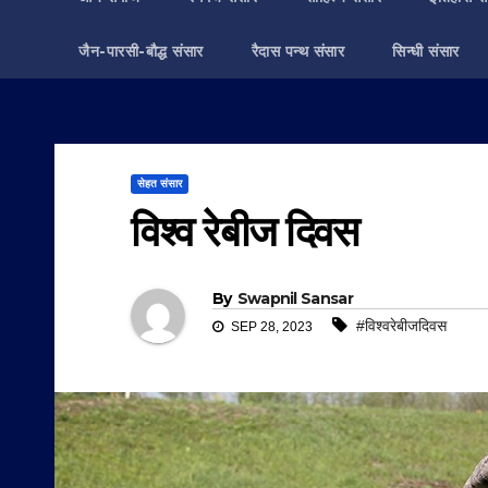
जैन-पारसी-बौद्ध संसार
रैदास पन्थ संसार
सिन्धी संसार
सेहत संसार
विश्व रेबीज दिवस
By
Swapnil Sansar
#विश्वरेबीजदिवस
SEP 28, 2023