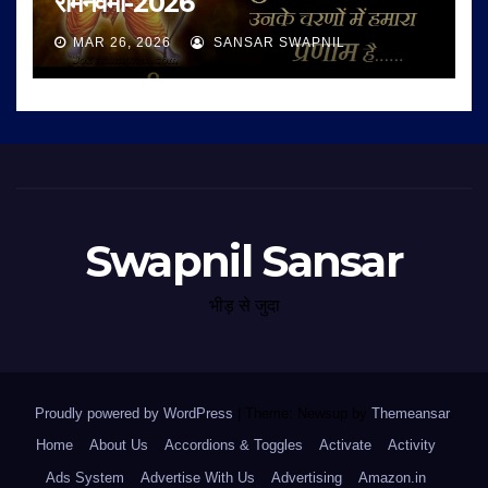
रामनवमी-2026
MAR 26, 2026
SANSAR SWAPNIL
Swapnil Sansar
भीड़ से जुदा
Proudly powered by WordPress
|
Theme: Newsup by
Themeansar
.
Home
About Us
Accordions & Toggles
Activate
Activity
Ads System
Advertise With Us
Advertising
Amazon.in