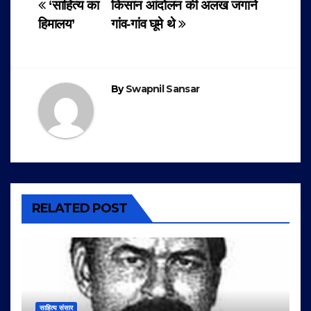
Post
‘साहित्य का
किसान आंदोलन की अलख जगाने
हिमालय’
गांव-गांव घूमे थे
navigation
By
Swapnil Sansar
RELATED POST
साहित्य संसार