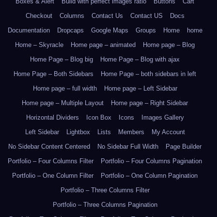
Boxes & Alert
Build with perfect images ratio
Buttons
Cart
Checkout
Columns
Contact Us
Contact US
Docs
Documentation
Dropcaps
Google Maps
Groups
Home
home
Home – Skyracle
Home page – animated
Home page – Blog
Home Page – Blog big
Home Page – Blog with ajax
Home Page – Both Sidebars
Home Page – both sidebars in left
Home page – full width
Home page – Left Sidebar
Home page – Multiple Layout
Home page – Right Sidebar
Horizontal Dividers
Icon Box
Icons
Images Gallery
Left Sidebar
Lightbox
Lists
Members
My Account
No Sidebar Content Centered
No Sidebar Full Width
Page Builder
Portfolio – Four Columns Filter
Portfolio – Four Columns Pagination
Portfolio – One Column Filter
Portfolio – One Column Pagination
Portfolio – Three Columns Filter
Portfolio – Three Columns Pagination