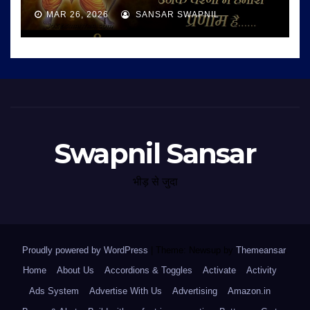
MAR 26, 2026
SANSAR SWAPNIL
Swapnil Sansar
भीड़ से जुदा
Proudly powered by WordPress
|
Theme: Newsup by
Themeansar
.
Home
About Us
Accordions & Toggles
Activate
Activity
Ads System
Advertise With Us
Advertising
Amazon.in