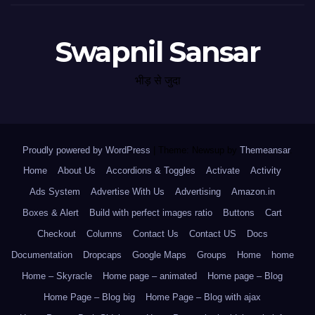
Swapnil Sansar
भीड़ से जुदा
Proudly powered by WordPress
|
Theme: Newsup by
Themeansar
.
Home
About Us
Accordions & Toggles
Activate
Activity
Ads System
Advertise With Us
Advertising
Amazon.in
Boxes & Alert
Build with perfect images ratio
Buttons
Cart
Checkout
Columns
Contact Us
Contact US
Docs
Documentation
Dropcaps
Google Maps
Groups
Home
home
Home – Skyracle
Home page – animated
Home page – Blog
Home Page – Blog big
Home Page – Blog with ajax