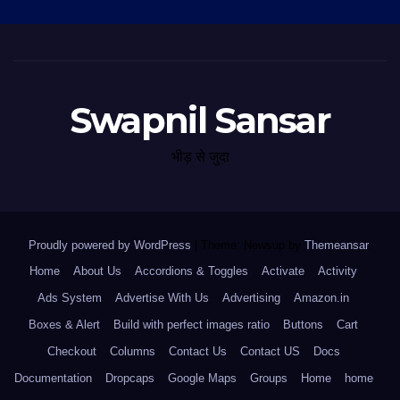
Swapnil Sansar
भीड़ से जुदा
Proudly powered by WordPress
|
Theme: Newsup by
Themeansar
.
Home
About Us
Accordions & Toggles
Activate
Activity
Ads System
Advertise With Us
Advertising
Amazon.in
Boxes & Alert
Build with perfect images ratio
Buttons
Cart
Checkout
Columns
Contact Us
Contact US
Docs
Documentation
Dropcaps
Google Maps
Groups
Home
home