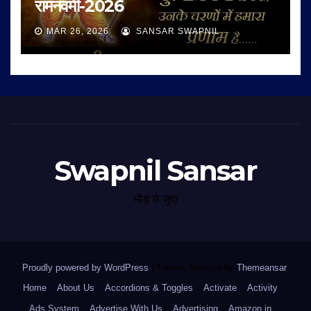
रामनवमी-2026
MAR 26, 2026
SANSAR SWAPNIL
Swapnil Sansar
भीड़ से जुदा
Proudly powered by WordPress
|
Theme: Newsup by
Themeansar
.
Home
About Us
Accordions & Toggles
Activate
Activity
Ads System
Advertise With Us
Advertising
Amazon.in