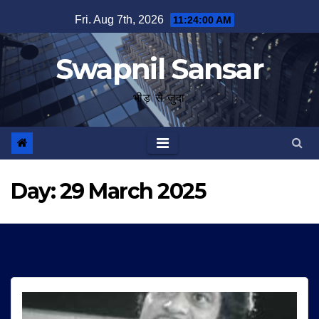
Skip
Fri. Aug 7th, 2026
11:24:01 AM
to
content
Swapnil Sansar
भीड़ से जुदा
Day:
29 March 2025