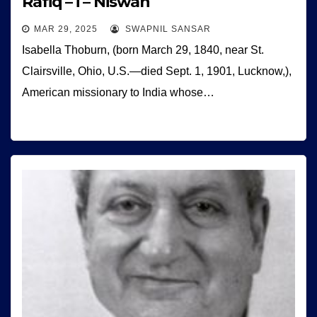
Rafiq – i – Niswan
MAR 29, 2025
SWAPNIL SANSAR
Isabella Thoburn, (born March 29, 1840, near St.
Clairsville, Ohio, U.S.—died Sept. 1, 1901, Lucknow,),
American missionary to India whose…