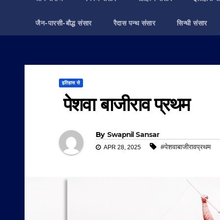
जैन-पारसी-बौद्ध संसार
रैदास पन्थ संसार
सिन्धी संसार
इतिहास से
पेशवा बाजीराव प्रथम
By
Swapnil Sansar
#पेशवाबाजीरावप्रथम
APR 28, 2025