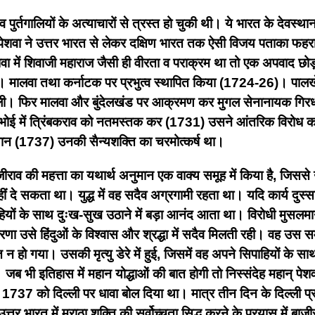
र्तगालियों के अत्याचारों से त्रस्त हो चुकी थी। ये भारत के देवस्थान
व पेशवा ने उत्तर भारत से लेकर दक्षिण भारत तक ऐसी विजय पताका फ
ेशवा में शिवाजी महाराज जैसी ही वीरता व पराक्रम था तो एक अपवाद 
)। मालवा तथा कर्नाटक पर प्रभुत्व स्थापित किया (1724-26)। पालखेड
। फिर मालवा और बुंदेलखंड पर आक्रमण कर मुगल सेनानायक गिरधरब
ोई में त्रिंबकराव को नतमस्तक कर (1731) उसने आंतरिक विरोध का द
ियान (1737) उनकी सैन्यशक्ति का चरमोत्कर्ष था।
 बाजीराव की महत्ता का यथार्थ अनुमान एक वाक्य समूह में किया है, 
ं दे सकता था। युद्ध में वह सदैव अग्रगामी रहता था। यदि कार्य दुस्स
ं के साथ दुःख-सुख उठाने में बड़ा आनंद आता था। विरोधी मुसलमानो
 की प्रेरणा उसे हिंदुओं के विश्वास और श्रद्धा में सदैव मिलती रही।
्त न हो गया। उसकी मृत्यु डेरे में हुई, जिसमें वह अपने सिपाहियों के सा
 जब भी इतिहास में महान योद्धाओं की बात होगी तो निस्संदेह महान् पेश
र्च, 1737 को दिल्ली पर धावा बोल दिया था। मात्र तीन दिन के दिल्ली प
त्तर भारत में मराठा शक्ति की सर्वोच्चता सिद्ध करने के प्रयास में बा