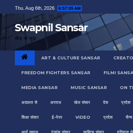
Skip
Thu. Aug 6th, 2026
6:57:07 AM
to
content
Swapnil Sansar
भीड़ से जुदा
ART & CULTURE SANSAR
CREATO
FREEDOM FIGHTERS SANSAR
FILMI SANS
MEDIA SANSAR
MUSIC SANSAR
ON T
अदालत से
अपराध
खेल संसार
देश
प्रदेश
शिक्षा संसार
ई-पेपर
VIDEO
प्रदेश
सैन्
आर्य समाज
रंगमंच संसार
साहित्य संसार
इतिहास से