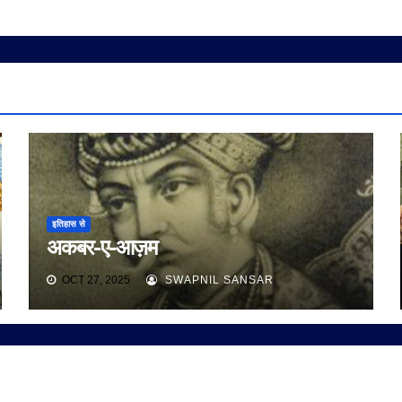
इतिहास से
अकबर-ए-आज़म
OCT 27, 2025
SWAPNIL SANSAR