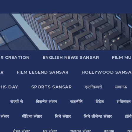
R CREATION
ENGLISH NEWS SANSAR
FILM MU
AR
FILM LEGEND SANSAR
HOLLYWOOD SANSA
HIS DAY
SPORTS SANSAR
क्रान्तिकारी
लखनऊ
राज्यों से
बिज़नेस संसार
राजनीति
विदेश
शख़्सियत
य संसार
मीडिया संसार
सिने संसार
सिने लीजेन्ड संसार
हॉली
सेहत संसार
घर संसार
सनातन संसार
इस्लाम
ख़ा