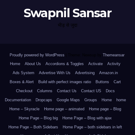
Swapnil Sansar
भीड़ से जुदा
Proudly powered by WordPress
|
Theme: Newsup by
Themeansar
.
Home
About Us
Accordions & Toggles
Activate
Activity
Ads System
Advertise With Us
Advertising
Amazon.in
Boxes & Alert
Build with perfect images ratio
Buttons
Cart
Checkout
Columns
Contact Us
Contact US
Docs
Documentation
Dropcaps
Google Maps
Groups
Home
home
Home – Skyracle
Home page – animated
Home page – Blog
Home Page – Blog big
Home Page – Blog with ajax
Home Page – Both Sidebars
Home Page – both sidebars in left