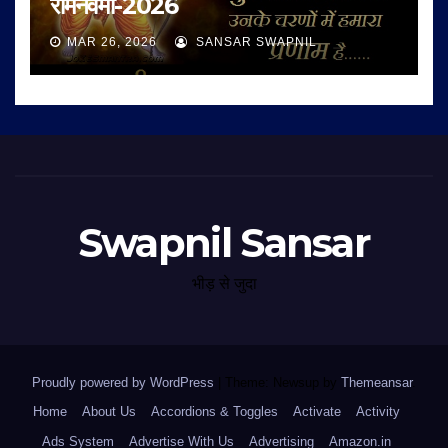
रामनवमी-2026
MAR 26, 2026
SANSAR SWAPNIL
Swapnil Sansar
भीड़ से जुदा
Proudly powered by WordPress
|
Theme: Newsup by
Themeansar
.
Home
About Us
Accordions & Toggles
Activate
Activity
Ads System
Advertise With Us
Advertising
Amazon.in