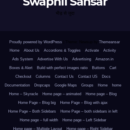
Swapnil Sansar
भीड़ से जुदा
Proudly powered by WordPress
|
Theme: Newsup by
Themeansar
.
Home
About Us
Accordions & Toggles
Activate
Activity
Ads System
Advertise With Us
Advertising
Amazon.in
Boxes & Alert
Build with perfect images ratio
Buttons
Cart
Checkout
Columns
Contact Us
Contact US
Docs
Documentation
Dropcaps
Google Maps
Groups
Home
home
Home – Skyracle
Home page – animated
Home page – Blog
Home Page – Blog big
Home Page – Blog with ajax
Home Page – Both Sidebars
Home Page – both sidebars in left
Home page – full width
Home page – Left Sidebar
Home page – Multiple Layout
Home page – Right Sidebar