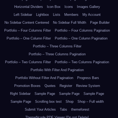
Horizontal Dividers
Icon Box
Icons
Images Gallery
Left Sidebar
Lightbox
Lists
Members
My Account
No Sidebar Content Centered
No Sidebar Full Width
Page Builder
Portfolio – Four Columns Filter
Portfolio – Four Columns Pagination
Portfolio – One Column Filter
Portfolio – One Column Pagination
Portfolio – Three Columns Filter
Portfolio – Three Columns Pagination
Portfolio – Two Columns Filter
Portfolio – Two Columns Pagination
Portfolio With Filter And Pagination
Portfolio Without Filter And Pagination
Progress Bars
Promotion Boxes
Quotes
Register
Review System
Right Sidebar
Sample Page
Sample Page
Sample Page
Sample Page
Scrolling box test
Shop
Shop – Full width
Submit Your Articles
Tabs
themeforest
ThemeNcode PDF Viewer [Do not Delete]