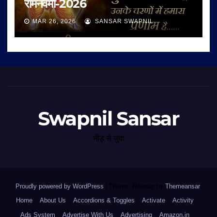
रामनवमी-2026
MAR 26, 2026
SANSAR SWAPNIL
Swapnil Sansar
भीड़ से जुदा
Proudly powered by WordPress
|
Theme: Newsup by
Themeansar
.
Home
About Us
Accordions & Toggles
Activate
Activity
Ads System
Advertise With Us
Advertising
Amazon.in