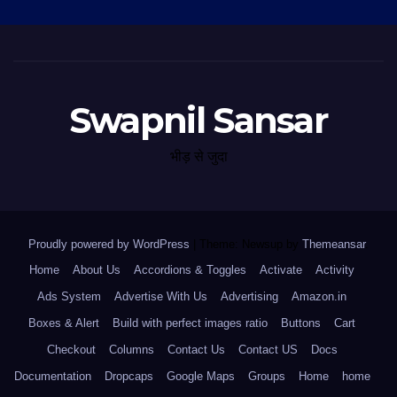
Swapnil Sansar
भीड़ से जुदा
Proudly powered by WordPress
|
Theme: Newsup by
Themeansar
.
Home
About Us
Accordions & Toggles
Activate
Activity
Ads System
Advertise With Us
Advertising
Amazon.in
Boxes & Alert
Build with perfect images ratio
Buttons
Cart
Checkout
Columns
Contact Us
Contact US
Docs
Documentation
Dropcaps
Google Maps
Groups
Home
home