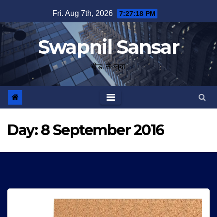
Skip
Fri. Aug 7th, 2026
7:27:19 PM
to
content
Swapnil Sansar
भीड़ से जुदा
Day:
8 September 2016