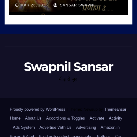
MAR 26, 2026
SANSAR SWAPNIL
Swapnil Sansar
भीड़ से जुदा
Proudly powered by WordPress
|
Theme: Newsup by
Themeansar
.
Home
About Us
Accordions & Toggles
Activate
Activity
Ads System
Advertise With Us
Advertising
Amazon.in
Boxes & Alert
Build with perfect images ratio
Buttons
Cart