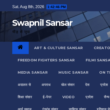
Skip
Sat. Aug 8th, 2026
1:42:47 PM
to
content
Swapnil Sansar
भीड़ से जुदा
ART & CULTURE SANSAR
CREATO
FREEDOM FIGHTERS SANSAR
FILMI SANS
MEDIA SANSAR
MUSIC SANSAR
ON T
अदालत से
अपराध
खेल संसार
देश
प्रदेश
शिक्षा संसार
ई-पेपर
VIDEO
प्रदेश
सैन्
आर्य समाज
रंगमंच संसार
साहित्य संसार
इतिहास से