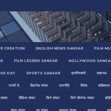
R CREATION
ENGLISH NEWS SANSAR
FILM MU
AR
FILM LEGEND SANSAR
HOLLYWOOD SANSA
HIS DAY
SPORTS SANSAR
क्रान्तिकारी
लखनऊ
राज्यों से
बिज़नेस संसार
राजनीति
विदेश
शख़्सियत
य संसार
मीडिया संसार
सिने संसार
सिने लीजेन्ड संसार
हॉली
सेहत संसार
घर संसार
सनातन संसार
इस्लाम
ख़ा