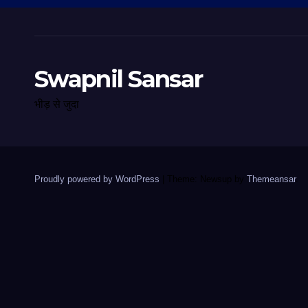
Swapnil Sansar
भीड़ से जुदा
Proudly powered by WordPress
|
Theme: Newsup by
Themeansar
.