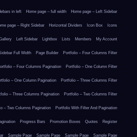
bars in left
Home page – full width
Home page – Left Sidebar
me page – Right Sidebar
Horizontal Dividers
Icon Box
Icons
Gallery
Left Sidebar
Lightbox
Lists
Members
My Account
idebar Full Width
Page Builder
Portfolio – Four Columns Filter
ortfolio – Four Columns Pagination
Portfolio – One Column Filter
rtfolio – One Column Pagination
Portfolio – Three Columns Filter
tfolio – Three Columns Pagination
Portfolio – Two Columns Filter
lio – Two Columns Pagination
Portfolio With Filter And Pagination
agination
Progress Bars
Promotion Boxes
Quotes
Register
ar
Sample Page
Sample Page
Sample Page
Sample Page