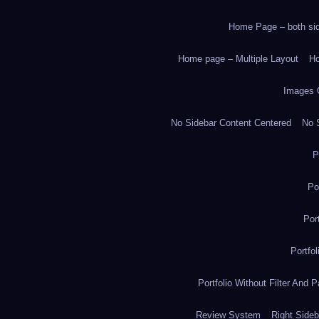
Home Page – both side
Home page – Multiple Layout
Ho
Images 
No Sidebar Content Centered
No S
P
Po
Por
Portfo
Portfolio Without Filter And P
Review System
Right Sideb