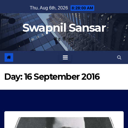
Skip
Thu. Aug 6th, 2026
8:28:01 AM
to
content
Swapnil Sansar
भीड़ से जुदा
Day:
16 September 2016