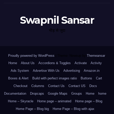
Swapnil Sansar
भीड़ से जुदा
Proudly powered by WordPress
|
Theme: Newsup by
Themeansar
.
Home
About Us
Accordions & Toggles
Activate
Activity
Ads System
Advertise With Us
Advertising
Amazon.in
Boxes & Alert
Build with perfect images ratio
Buttons
Cart
Checkout
Columns
Contact Us
Contact US
Docs
Documentation
Dropcaps
Google Maps
Groups
Home
home
Home – Skyracle
Home page – animated
Home page – Blog
Home Page – Blog big
Home Page – Blog with ajax