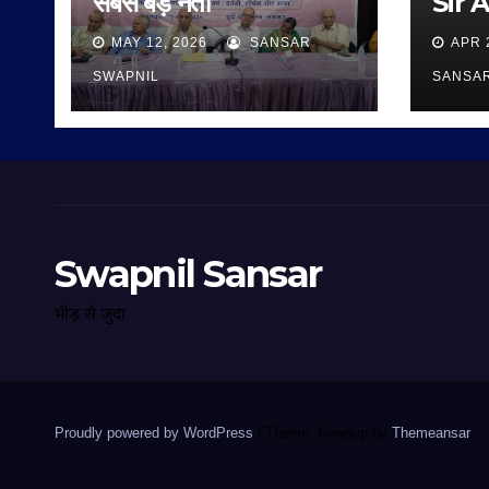
सबसे बड़े नेता
Sir 
MAY 12, 2026
SANSAR
APR 
SWAPNIL
SANSA
Swapnil Sansar
भीड़ से जुदा
Proudly powered by WordPress
|
Theme: Newsup by
Themeansar
.