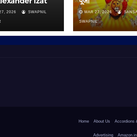
Alexander Izat
पूजा
27, 2026
SWAPNIL
MAR 27, 2026
SANS
R
SWAPNIL
Home
About Us
Accordions 
Advertising
Amazon.in