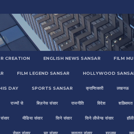
R CREATION
ENGLISH NEWS SANSAR
FILM MU
AR
FILM LEGEND SANSAR
HOLLYWOOD SANSA
HIS DAY
SPORTS SANSAR
क्रान्तिकारी
लखनऊ
राज्यों से
बिज़नेस संसार
राजनीति
विदेश
शख़्सियत
य संसार
मीडिया संसार
सिने संसार
सिने लीजेन्ड संसार
हॉली
सेहत संसार
घर संसार
सनातन संसार
इस्लाम
ख़ा