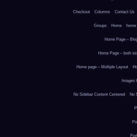
Checkout
Columns
Contact Us
Groups
Home
home
Home Page – Blog
Home Page – both side
Home page – Multiple Layout
Ho
Images 
No Sidebar Content Centered
No S
P
Po
Por