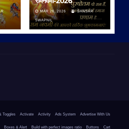
रामनवमी-2026
AR
MAR 26, 2026
SANSAR
SWAPNIL
& Toggles
Activate
Activity
Ads System
Advertise With Us
Boxes & Alert
Build with perfect images ratio
Buttons
Cart