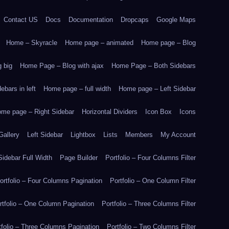
Contact US
Docs
Documentation
Dropcaps
Google Maps
Home – Skyracle
Home page – animated
Home page – Blog
 big
Home Page – Blog with ajax
Home Page – Both Sidebars
bars in left
Home page – full width
Home page – Left Sidebar
me page – Right Sidebar
Horizontal Dividers
Icon Box
Icons
Gallery
Left Sidebar
Lightbox
Lists
Members
My Account
idebar Full Width
Page Builder
Portfolio – Four Columns Filter
ortfolio – Four Columns Pagination
Portfolio – One Column Filter
rtfolio – One Column Pagination
Portfolio – Three Columns Filter
tfolio – Three Columns Pagination
Portfolio – Two Columns Filter