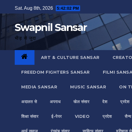
Skip
Sat. Aug 8th, 2026
5:42:02 PM
to
content
Swapnil Sansar
भीड़ से जुदा
ART & CULTURE SANSAR
CREATO
FREEDOM FIGHTERS SANSAR
FILMI SANS
MEDIA SANSAR
MUSIC SANSAR
ON T
अदालत से
अपराध
खेल संसार
देश
प्रदेश
शिक्षा संसार
ई-पेपर
VIDEO
प्रदेश
सैन्
आर्य समाज
रंगमंच संसार
साहित्य संसार
इतिहास से