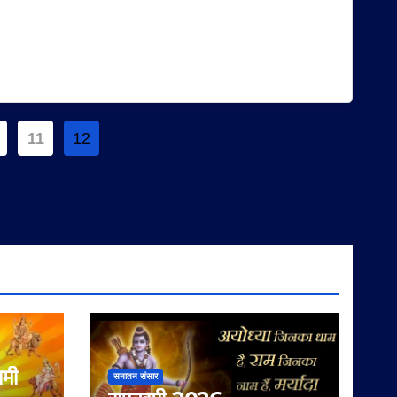
11
12
on
वमी
सनातन संसार