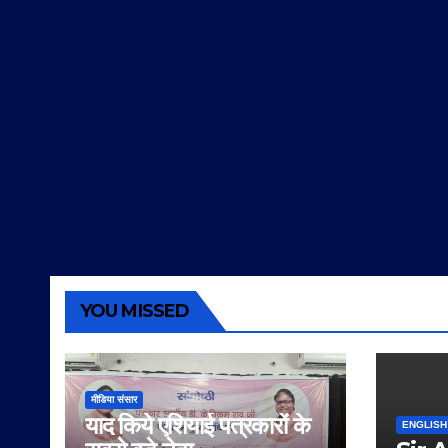
YOU MISSED
मीडिया संसार
याद किये एशियाई पत्रकारों के
ENGLISH