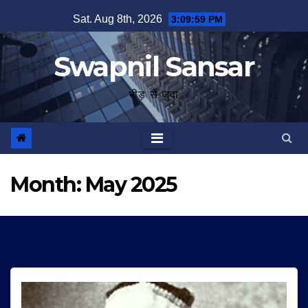
Skip
Sat. Aug 8th, 2026
3:10:00 PM
to
content
Swapnil Sansar
भीड़ से जुदा
Month:
May 2025