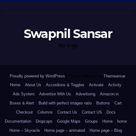
Swapnil Sansar
भीड़ से जुदा
Proudly powered by WordPress
|
Theme: Newsup by
Themeansar
.
Home
About Us
Accordions & Toggles
Activate
Activity
Ads System
Advertise With Us
Advertising
Amazon.in
Boxes & Alert
Build with perfect images ratio
Buttons
Cart
Checkout
Columns
Contact Us
Contact US
Docs
Documentation
Dropcaps
Google Maps
Groups
Home
home
Home – Skyracle
Home page – animated
Home page – Blog